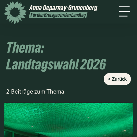
Home
Über mich
Themen
Anna
Deparnay-Grunenberg
ine
Kontakt
Wahlkreis
Presse
Für den Breisgau in den Landtag
Thema:
Landtagswahl 2026
< Zurück
2 Beiträge zum Thema