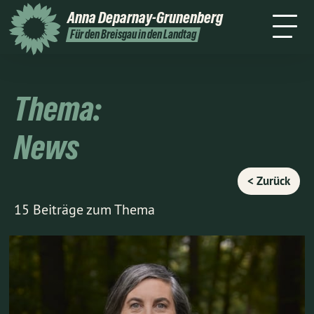
Home
Über mich
Themen
Anna
Deparnay-Grunenberg
ine
Kontakt
Wahlkreis
Presse
Für den Breisgau in den Landtag
Thema:
News
< Zurück
15 Beiträge zum Thema