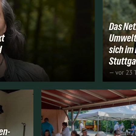
Das Net
kt
Umwelt
d
sich i
Stuttga
— vor 23 
en-