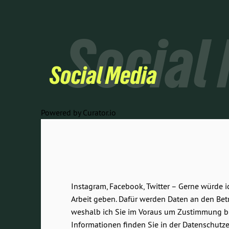
Social
Social Media
Powered by Curator.io
Instagram, Facebook, Twitter – Gerne würde 
Arbeit geben. Dafür werden Daten an den Betr
weshalb ich Sie im Voraus um Zustimmung bit
Informationen finden Sie in der Datenschutze