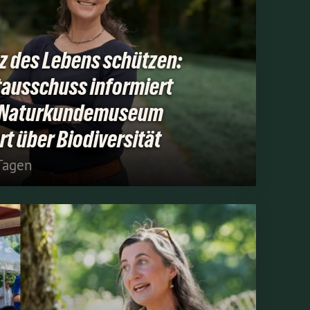
z des Lebens schützen:
ausschuss informiert
m Naturkundemuseum
rt über Biodiversität
Tagen