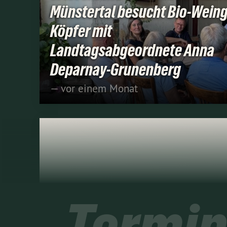
Münstertal besucht Bio-Wein
Köpfer mit
Landtagsabgeordnete Anna
Deparnay-Grunenberg
— vor einem Monat