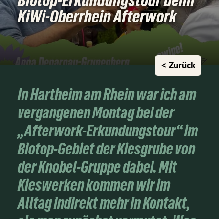
Biotop-Erkundungstour beim
KiWi-Oberrhein Afterwork
< Zurück
In Hartheim am Rhein war ich am
vergangenen Montag bei der
„Afterwork-Erkundungstour“ im
Biotop-Gebiet der Kiesgrube von
der Knobel-Gruppe dabei. Mit
Kieswerken kommen wir im
Alltag indirekt mehr in Kontakt,