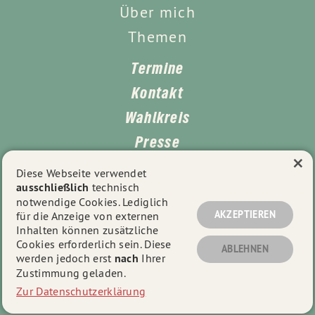
Über mich
Themen
Termine
Kontakt
Wahlkreis
Presse
×
Impressum
Diese Webseite verwendet
ausschließlich
technisch
Datenschutz
notwendige Cookies. Lediglich
AKZEPTIEREN
für die Anzeige von externen
Inhalten können zusätzliche
Cookies erforderlich sein. Diese
© 2026
Anna Deparnay-Grunenberg
- Alle Rechte
ABLEHNEN
werden jedoch erst
nach
Ihrer
vorbehalten.
Zustimmung geladen.
Zur Datenschutzerklärung