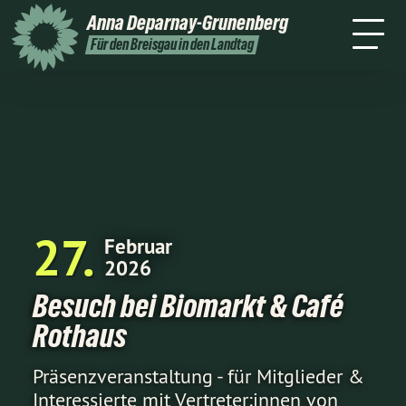
Home
Über mich
Themen
Anna
Deparnay-Grunenberg
ine
Kontakt
Wahlkreis
Presse
Für den Breisgau in den Landtag
27
Februar
2026
Besuch bei Biomarkt & Café
Rothaus
Präsenzveranstaltung - für Mitglieder &
Interessierte mit Vertreter:innen von