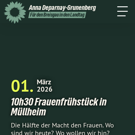
Home
Über mich
Themen
Anna
Deparnay-Grunenberg
ine
Kontakt
Wahlkreis
Presse
Für den Breisgau in den Landtag
01
März
2026
10h30 Frauenfrühstück in
Müllheim
Die Hälfte der Macht den Frauen. Wo
sind wir heute? Wo wollen wir hin?