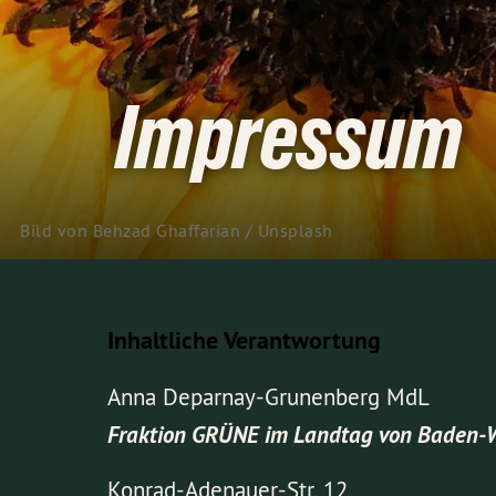
Impressum
Bild von 
Behzad Ghaffarian
 / 
Unsplash
Inhaltliche Verantwortung
Anna Deparnay-Grunenberg MdL
Fraktion GRÜNE im Landtag von Baden-
Konrad-Adenauer-Str. 12